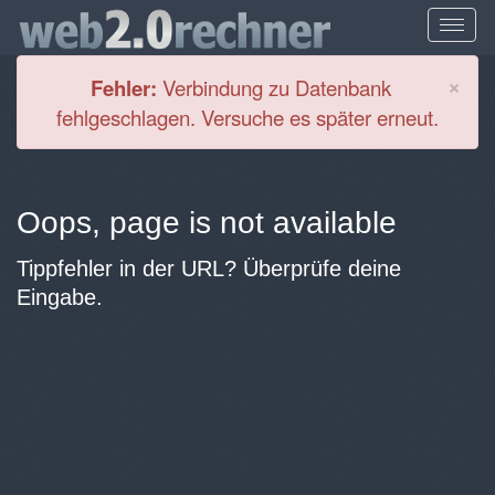
Cl
×
Fehler:
Verbindung zu Datenbank
fehlgeschlagen. Versuche es später erneut.
Oops, page is not available
Tippfehler in der URL? Überprüfe deine
Eingabe.