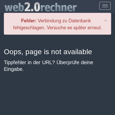
Cl
×
Fehler:
Verbindung zu Datenbank
fehlgeschlagen. Versuche es später erneut.
Oops, page is not available
Tippfehler in der URL? Überprüfe deine
Eingabe.