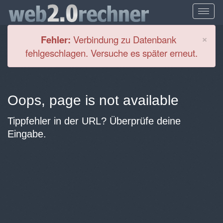
Cl
×
Fehler:
Verbindung zu Datenbank
fehlgeschlagen. Versuche es später erneut.
Oops, page is not available
Tippfehler in der URL? Überprüfe deine
Eingabe.