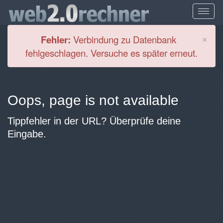
Cl
×
Fehler:
Verbindung zu Datenbank
fehlgeschlagen. Versuche es später erneut.
Oops, page is not available
Tippfehler in der URL? Überprüfe deine
Eingabe.