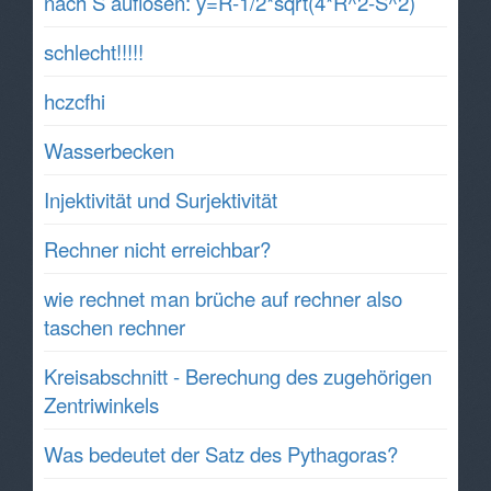
nach S auflösen: y=R-1/2*sqrt(4*R^2-S^2)
schlecht!!!!!
hczcfhi
Wasserbecken
Injektivität und Surjektivität
Rechner nicht erreichbar?
wie rechnet man brüche auf rechner also
taschen rechner
Kreisabschnitt - Berechung des zugehörigen
Zentriwinkels
Was bedeutet der Satz des Pythagoras?