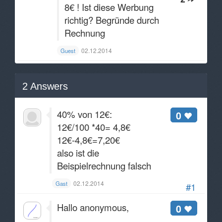
8€ ! Ist diese Werbung
richtig? Begründe durch
Rechnung
02.12.2014
Guest
2
Answers
40% von 12€:
0
12€/100 *40= 4,8€
12€-4,8€=7,20€
also ist die
Beispielrechnung falsch
02.12.2014
Gast
#1
Hallo anonymous,
0