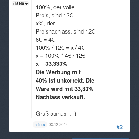
+15140
100%, der volle
Preis, sind 12€
x%, der
Preisnachlass, sind 12€ -
8€ = 4€
100% / 12€ = x / 4€
x = 100% * 4€ / 12€
x = 33,333%
Die Werbung mit
40% ist unkorrekt. Die
Ware wird mit 33,33%
Nachlass verkauft.
Gruß asinus :- )
03.12.2014
asinus
#2