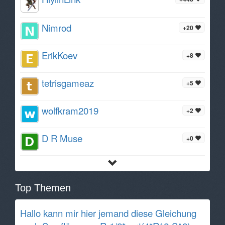
Nimrod
+20
ErikKoev
+8
tetrisgameaz
+5
wolfkram2019
+2
D R Muse
+0
Top Themen
Hallo kann mir hier jemand diese Gleichung