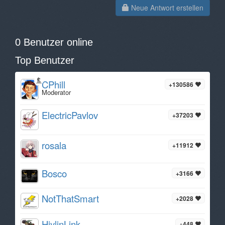
Neue Antwort erstellen
0 Benutzer online
Top Benutzer
CPhill
+130586
Moderator
ElectricPavlov
+37203
rosala
+11912
Bosco
+3166
NotThatSmart
+2028
HiylinLink
+448