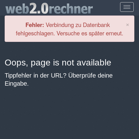
Cl
×
Fehler:
Verbindung zu Datenbank
fehlgeschlagen. Versuche es später erneut.
Oops, page is not available
Tippfehler in der URL? Überprüfe deine
Eingabe.