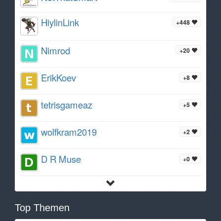
HiylinLink
+448
Nimrod
+20
ErikKoev
+8
tetrisgameaz
+5
wolfkram2019
+2
D R Muse
+0
Top Themen