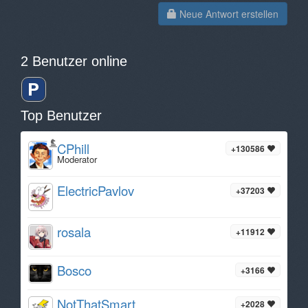
Neue Antwort erstellen
2 Benutzer online
Top Benutzer
CPhill
+130586
Moderator
ElectricPavlov
+37203
rosala
+11912
Bosco
+3166
NotThatSmart
+2028