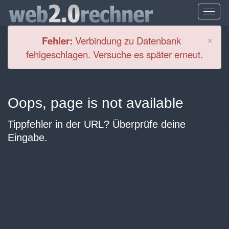
Cl
×
Fehler:
Verbindung zu Datenbank
fehlgeschlagen. Versuche es später erneut.
Oops, page is not available
Tippfehler in der URL? Überprüfe deine
Eingabe.