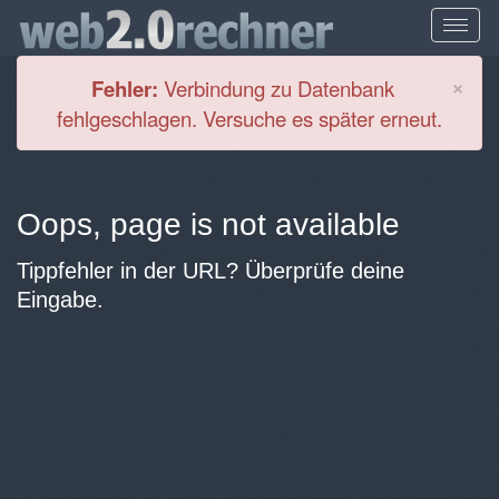
Cl
×
Fehler:
Verbindung zu Datenbank
fehlgeschlagen. Versuche es später erneut.
Oops, page is not available
Tippfehler in der URL? Überprüfe deine
Eingabe.