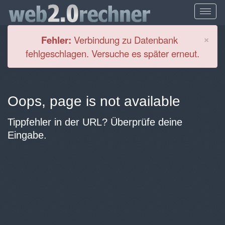
Cl
×
Fehler:
Verbindung zu Datenbank
fehlgeschlagen. Versuche es später erneut.
Oops, page is not available
Tippfehler in der URL? Überprüfe deine
Eingabe.