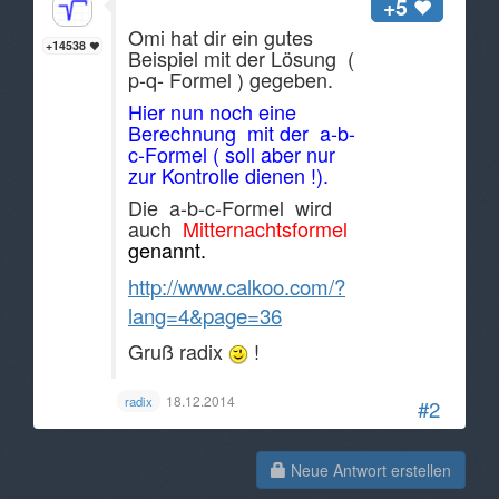
Hallo Anonymous,
+5
Omi hat dir ein gutes
+14538
Beispiel mit der Lösung (
p-q- Formel ) gegeben.
Hier nun noch eine
Berechnung mit der a-b-
c-Formel ( soll aber nur
zur Kontrolle dienen !).
Die a-b-c-Formel wird
auch
Mitternachtsformel
genannt.
http://www.calkoo.com/?
lang=4&page=36
Gruß radix
!
18.12.2014
radix
#2
Neue Antwort erstellen