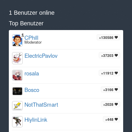
1 Benutzer online
Top Benutzer
CPhill
+130586
Moderator
ElectricPavlov
+37203
rosala
+11912
Bosco
+3166
NotThatSmart
+2028
HiylinLink
+448