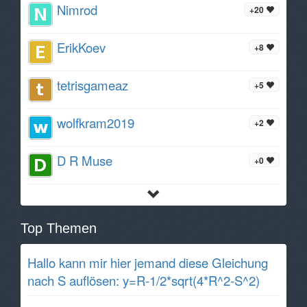
Nimrod
+20
ErikKoev
+8
tetrisgameaz
+5
wolfkram2019
+2
D R Muse
+0
Top Themen
Hallo kann mir hier jemand diese Gleichung
nach S auflösen: y=R-1/2*sqrt(4*R^2-S^2)