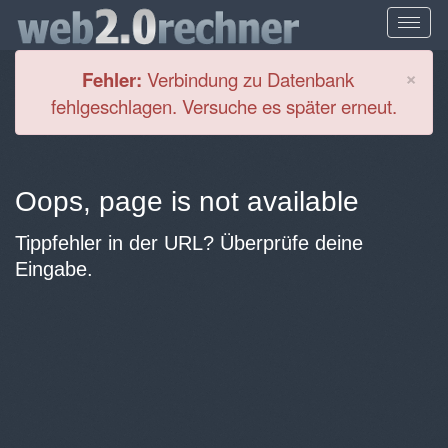
Cl
×
Fehler:
Verbindung zu Datenbank
fehlgeschlagen. Versuche es später erneut.
Oops, page is not available
Tippfehler in der URL? Überprüfe deine
Eingabe.