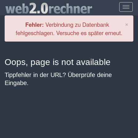
Cl
×
Fehler:
Verbindung zu Datenbank
fehlgeschlagen. Versuche es später erneut.
Oops, page is not available
Tippfehler in der URL? Überprüfe deine
Eingabe.