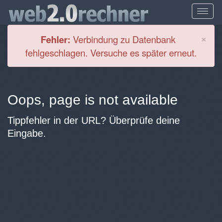
Cl
×
Fehler:
Verbindung zu Datenbank
fehlgeschlagen. Versuche es später erneut.
Oops, page is not available
Tippfehler in der URL? Überprüfe deine
Eingabe.