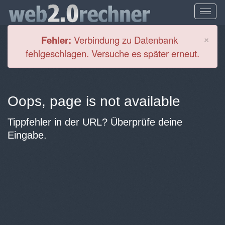
Cl
×
Fehler:
Verbindung zu Datenbank
fehlgeschlagen. Versuche es später erneut.
Oops, page is not available
Tippfehler in der URL? Überprüfe deine
Eingabe.