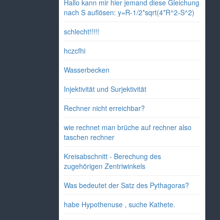
Hallo kann mir hier jemand diese Gleichung
nach S auflösen: y=R-1/2*sqrt(4*R^2-S^2)
schlecht!!!!!
hczcfhi
Wasserbecken
Injektivität und Surjektivität
Rechner nicht erreichbar?
wie rechnet man brüche auf rechner also
taschen rechner
Kreisabschnitt - Berechung des
zugehörigen Zentriwinkels
Was bedeutet der Satz des Pythagoras?
habe Hypothenuse , suche Kathete.