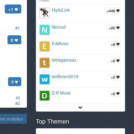
+1
HiylinLink
+448
Nimrod
#1
+20
0
ErikKoev
+8
tetrisgameaz
+5
wolfkram2019
+2
0
D R Muse
+0
#3
#2
rt erstellen
Top Themen