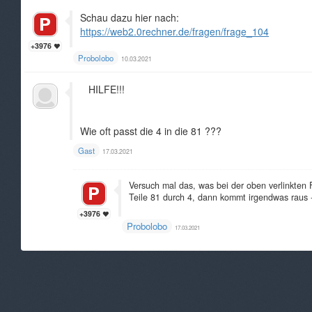
Schau dazu hier nach:
https://web2.0rechner.de/fragen/frage_104
+3976
Probolobo
10.03.2021
HILFE!!!
Wie oft passt die 4 in die 81 ???
Gast
17.03.2021
Versuch mal das, was bei der oben verlinkten 
Teile 81 durch 4, dann kommt irgendwas raus -
+3976
Probolobo
17.03.2021