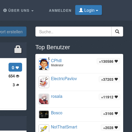
Login
ÜBER UNS
ANMELDEN
rt erstellen
Top Benutzer
CPhill
+130586
Moderator
0
654
ElectricPavlov
+37203
3
rosala
+11912
Bosco
+3166
NotThatSmart
+2028