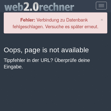
Cl
×
Fehler:
Verbindung zu Datenbank
fehlgeschlagen. Versuche es später erneut.
Oops, page is not available
Tippfehler in der URL? Überprüfe deine
Eingabe.