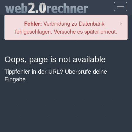
Cl
×
Fehler:
Verbindung zu Datenbank
fehlgeschlagen. Versuche es später erneut.
Oops, page is not available
Tippfehler in der URL? Überprüfe deine
Eingabe.