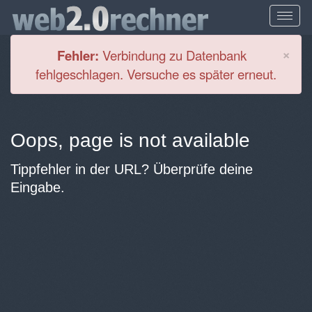
Cl
×
Fehler:
Verbindung zu Datenbank
fehlgeschlagen. Versuche es später erneut.
Oops, page is not available
Tippfehler in der URL? Überprüfe deine
Eingabe.