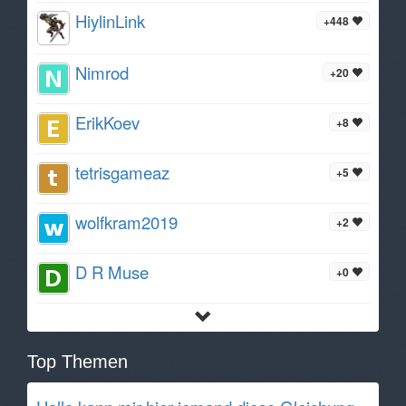
HiylinLink
+448
Nimrod
+20
ErikKoev
+8
tetrisgameaz
+5
wolfkram2019
+2
D R Muse
+0
Top Themen