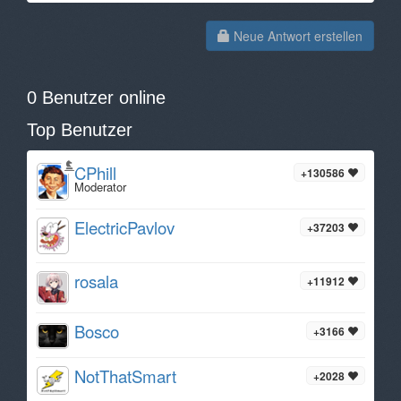
Neue Antwort erstellen
0 Benutzer online
Top Benutzer
CPhill
+130586
Moderator
ElectricPavlov
+37203
rosala
+11912
Bosco
+3166
NotThatSmart
+2028