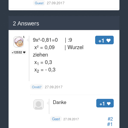
27.09.2017
Guest
2
Answers
9x²-0,81=0 | :9
+1
x² = 0,09 | Wurzel
+12532
ziehen
x
= 0,3
1
x
= - 0,3
2
27.09.2017
Omi67
Danke
+1
#2
Gast
27.09.2017
#1