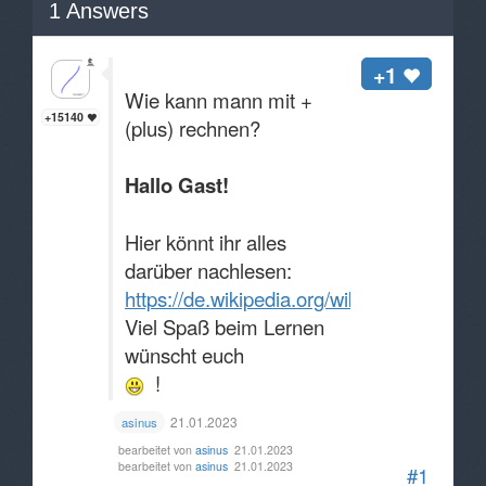
1
Answers
+1
Wie kann mann mit +
+15140
(plus) rechnen?
Hallo Gast!
Hier könnt ihr alles
darüber nachlesen:
https://de.wikipedia.org/wiki/Grundrechen
Viel Spaß beim Lernen
wünscht euch
!
21.01.2023
asinus
bearbeitet von
asinus
21.01.2023
bearbeitet von
asinus
21.01.2023
#1