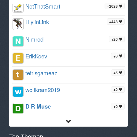
NotThatSmart
+2028
HiylinLink
+448
Nimrod
+20
ErikKoev
+8
tetrisgameaz
+5
wolfkram2019
+2
D R Muse
+0
Top Themen