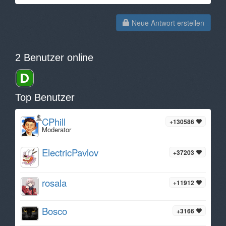
Neue Antwort erstellen
2 Benutzer online
Top Benutzer
CPhill
+130586
Moderator
ElectricPavlov
+37203
rosala
+11912
Bosco
+3166