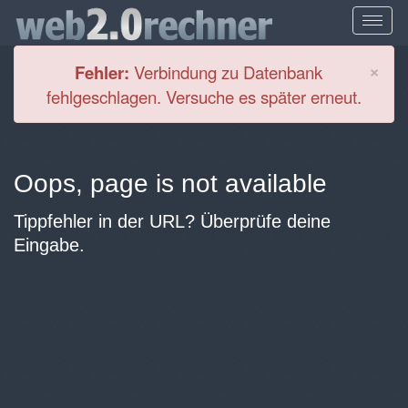
Cl
×
Fehler:
Verbindung zu Datenbank
fehlgeschlagen. Versuche es später erneut.
Oops, page is not available
Tippfehler in der URL? Überprüfe deine
Eingabe.