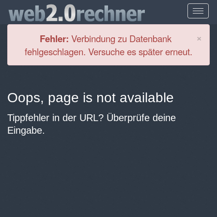
Cl
×
Fehler:
Verbindung zu Datenbank
fehlgeschlagen. Versuche es später erneut.
Oops, page is not available
Tippfehler in der URL? Überprüfe deine
Eingabe.