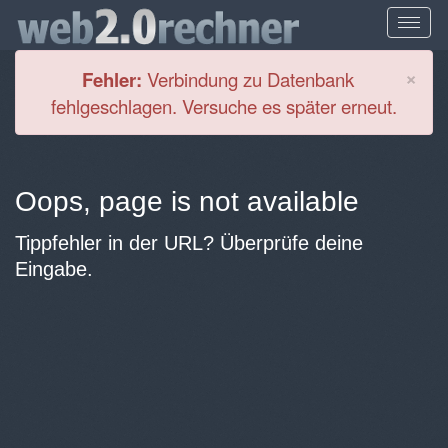
Cl
×
Fehler:
Verbindung zu Datenbank
fehlgeschlagen. Versuche es später erneut.
Oops, page is not available
Tippfehler in der URL? Überprüfe deine
Eingabe.