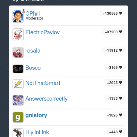
CPhill
+130586
Moderator
ElectricPavlov
+37203
rosala
+11912
Bosco
+3166
NotThatSmart
+2028
AnswerscorrectIy
+1333
gnistory
+1026
HiylinLink
+448