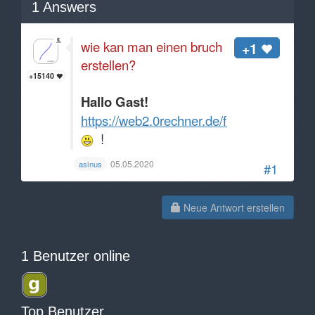
1
Answers
wie kan man einen bruch
+1
erstellen?
+15140
Hallo Gast!
https://web2.0rechner.de/fragen/bruch_10
!
05.05.2020
asinus
#1
Neue Antwort erstellen
1 Benutzer online
Top Benutzer