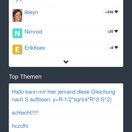
ikleyn
+436
Nimrod
+20
ErikKoev
+8
Top Themen
Hallo kann mir hier jemand diese Gleichung
nach S auflösen: y=R-1/2*sqrt(4*R^2-S^2)
schlecht!!!!!
hczcfhi