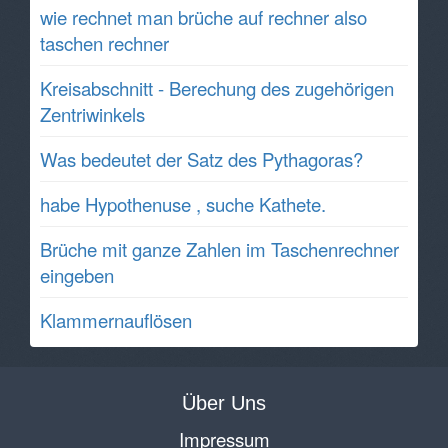
wie rechnet man brüche auf rechner also
taschen rechner
Kreisabschnitt - Berechung des zugehörigen
Zentriwinkels
Was bedeutet der Satz des Pythagoras?
habe Hypothenuse , suche Kathete.
Brüche mit ganze Zahlen im Taschenrechner
eingeben
Klammernauflösen
Über Uns
Impressum