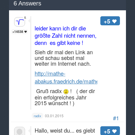
6
Answers
Hallo Anonymous,
+5
leider kann ich dir die
+14538
größte Zahl nicht nennen,
denn es gibt keine !
Sieh dir mal den Link an
und schau sebst mal
weiter im Internet nach.
http://mathe-
abakus.fraedrich.de/mathematik/grzahlen
Gruß radix
! ( der dir
ein erfolgreiches Jahr
2015 wünscht ! )
03.01.2015
radix
#1
Hallo, weist du... es giebt
+5