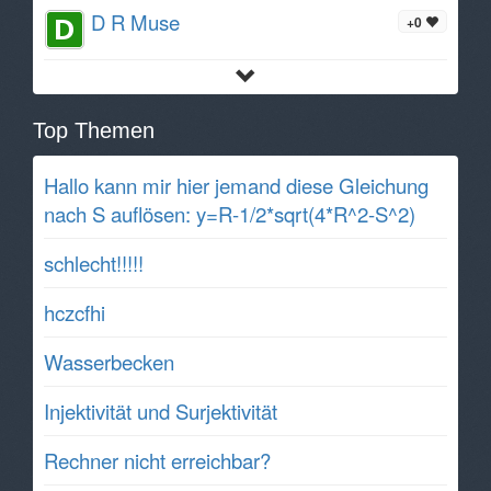
D R Muse
+0
Top Themen
Hallo kann mir hier jemand diese Gleichung
nach S auflösen: y=R-1/2*sqrt(4*R^2-S^2)
schlecht!!!!!
hczcfhi
Wasserbecken
Injektivität und Surjektivität
Rechner nicht erreichbar?