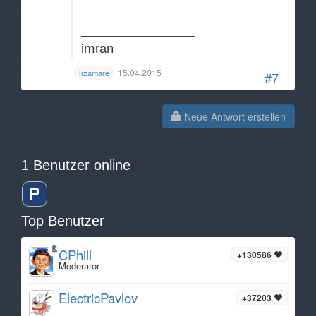
________________
imran
15.04.2015
lizamare
#7
Neue Antwort erstellen
1 Benutzer online
Top Benutzer
CPhill
+130586
Moderator
ElectricPavlov
+37203