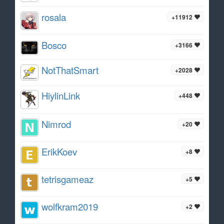
rosala
+11912
Bosco
+3166
NotThatSmart
+2028
HiylinLink
+448
Nimrod
+20
ErikKoev
+8
tetrisgameaz
+5
wolfkram2019
+2