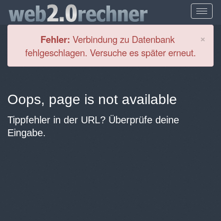
Cl
×
Fehler:
Verbindung zu Datenbank
fehlgeschlagen. Versuche es später erneut.
Oops, page is not available
Tippfehler in der URL? Überprüfe deine
Eingabe.