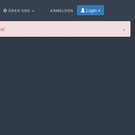
Login
ÜBER UNS
ANMELDEN
Cl
×
ut.