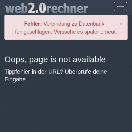
Cl
×
Fehler:
Verbindung zu Datenbank
fehlgeschlagen. Versuche es später erneut.
Oops, page is not available
Tippfehler in der URL? Überprüfe deine
Eingabe.