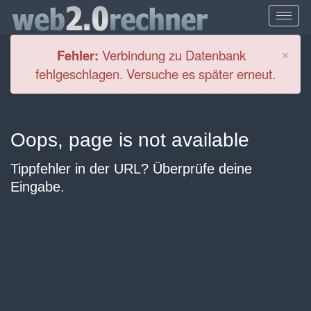
Cl
×
Fehler:
Verbindung zu Datenbank
fehlgeschlagen. Versuche es später erneut.
Oops, page is not available
Tippfehler in der URL? Überprüfe deine
Eingabe.