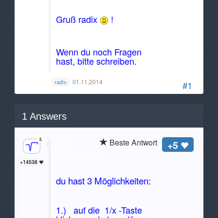
Gruß radix
!
Wenn du noch Fragen
hast, bitte schreiben.
01.11.2014
radix
#1
1
Answers
Hallo
Beste Antwort
+5
Anonymous,
+14538
du hast 3 Möglichkeiten:
1.) auf die 1/x -Taste