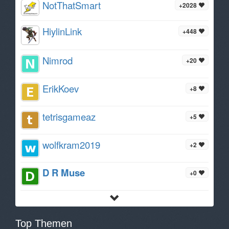
NotThatSmart
+2028
HiylinLink
+448
Nimrod
+20
ErikKoev
+8
tetrisgameaz
+5
wolfkram2019
+2
D R Muse
+0
Top Themen