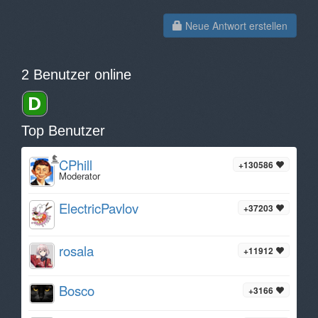
Neue Antwort erstellen
2 Benutzer online
Top Benutzer
CPhill
+130586
Moderator
ElectricPavlov
+37203
rosala
+11912
Bosco
+3166