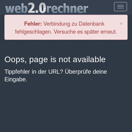
Cl
×
Fehler:
Verbindung zu Datenbank
fehlgeschlagen. Versuche es später erneut.
Oops, page is not available
Tippfehler in der URL? Überprüfe deine
Eingabe.