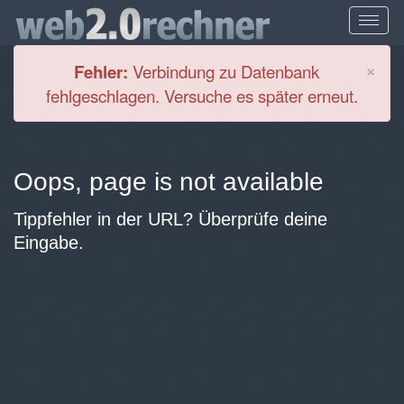
Cl
×
Fehler:
Verbindung zu Datenbank
fehlgeschlagen. Versuche es später erneut.
Oops, page is not available
Tippfehler in der URL? Überprüfe deine
Eingabe.