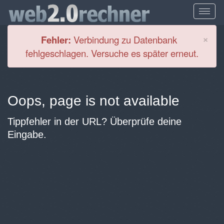
Cl
×
Fehler:
Verbindung zu Datenbank
fehlgeschlagen. Versuche es später erneut.
Oops, page is not available
Tippfehler in der URL? Überprüfe deine
Eingabe.