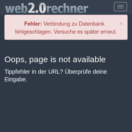
Cl
×
Fehler:
Verbindung zu Datenbank
fehlgeschlagen. Versuche es später erneut.
Oops, page is not available
Tippfehler in der URL? Überprüfe deine
Eingabe.