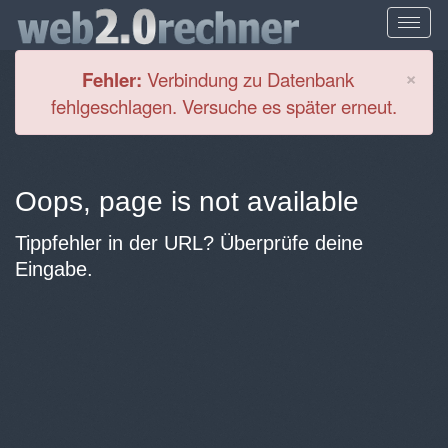
Cl
×
Fehler:
Verbindung zu Datenbank
fehlgeschlagen. Versuche es später erneut.
Oops, page is not available
Tippfehler in der URL? Überprüfe deine
Eingabe.