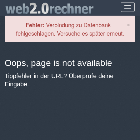
Cl
×
Fehler:
Verbindung zu Datenbank
fehlgeschlagen. Versuche es später erneut.
Oops, page is not available
Tippfehler in der URL? Überprüfe deine
Eingabe.