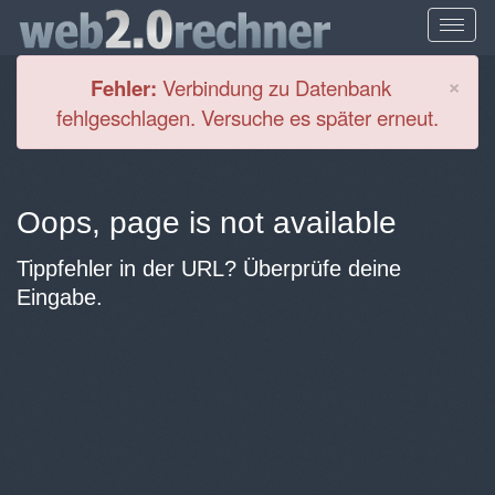
Cl
×
Fehler:
Verbindung zu Datenbank
fehlgeschlagen. Versuche es später erneut.
Oops, page is not available
Tippfehler in der URL? Überprüfe deine
Eingabe.