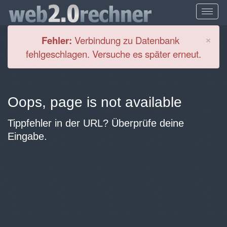
Cl
×
Fehler:
Verbindung zu Datenbank
fehlgeschlagen. Versuche es später erneut.
Oops, page is not available
Tippfehler in der URL? Überprüfe deine
Eingabe.