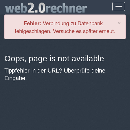
Cl
×
Fehler:
Verbindung zu Datenbank
fehlgeschlagen. Versuche es später erneut.
Oops, page is not available
Tippfehler in der URL? Überprüfe deine
Eingabe.