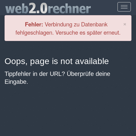
Cl
×
Fehler:
Verbindung zu Datenbank
fehlgeschlagen. Versuche es später erneut.
Oops, page is not available
Tippfehler in der URL? Überprüfe deine
Eingabe.