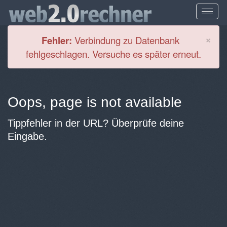
Cl
×
Fehler:
Verbindung zu Datenbank
fehlgeschlagen. Versuche es später erneut.
Oops, page is not available
Tippfehler in der URL? Überprüfe deine
Eingabe.