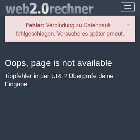
Cl
×
Fehler:
Verbindung zu Datenbank
fehlgeschlagen. Versuche es später erneut.
Oops, page is not available
Tippfehler in der URL? Überprüfe deine
Eingabe.