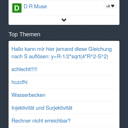
D R Muse
+0
Top Themen
Hallo kann mir hier jemand diese Gleichung
nach S auflösen: y=R-1/2*sqrt(4*R^2-S^2)
schlecht!!!!!
hczcfhi
Wasserbecken
Injektivität und Surjektivität
Rechner nicht erreichbar?