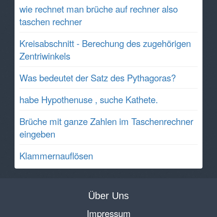
wie rechnet man brüche auf rechner also
taschen rechner
Kreisabschnitt - Berechung des zugehörigen
Zentriwinkels
Was bedeutet der Satz des Pythagoras?
habe Hypothenuse , suche Kathete.
Brüche mit ganze Zahlen im Taschenrechner
eingeben
Klammernauflösen
Über Uns
Impressum