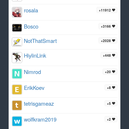
rosala
+11912
Bosco
+3166
NotThatSmart
+2028
HiylinLink
+448
Nimrod
+20
ErikKoev
+8
tetrisgameaz
+5
wolfkram2019
+2