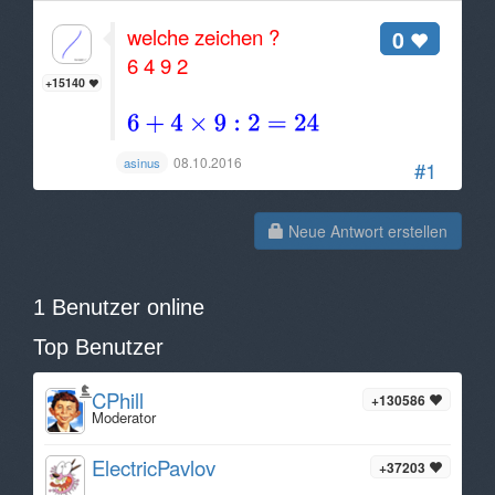
welche zeichen ?
0
6 4 9 2
+15140
08.10.2016
asinus
#1
Neue Antwort erstellen
1 Benutzer online
Top Benutzer
CPhill
+130586
Moderator
ElectricPavlov
+37203