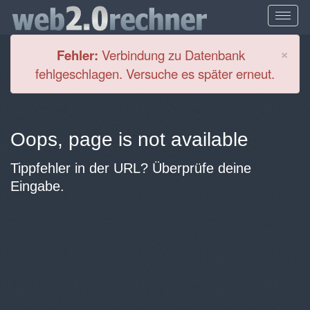
Cl
×
Fehler:
Verbindung zu Datenbank
fehlgeschlagen. Versuche es später erneut.
Oops, page is not available
Tippfehler in der URL? Überprüfe deine
Eingabe.