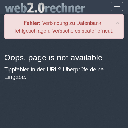
Cl
×
Fehler:
Verbindung zu Datenbank
fehlgeschlagen. Versuche es später erneut.
Oops, page is not available
Tippfehler in der URL? Überprüfe deine
Eingabe.