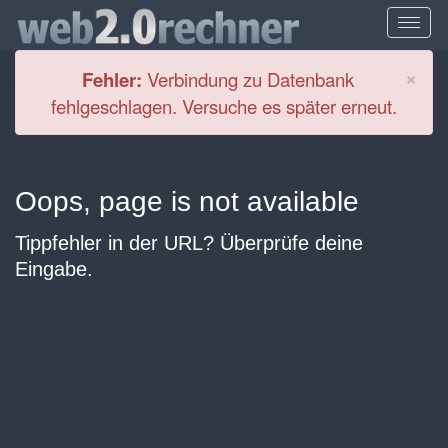
Cl
×
Fehler:
Verbindung zu Datenbank
fehlgeschlagen. Versuche es später erneut.
Oops, page is not available
Tippfehler in der URL? Überprüfe deine
Eingabe.