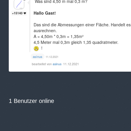
Was sind 4,50 m mal 0,3 m?
Hallo Gast!
+15140
Das sind die Abmessungen einer Fläche. Handelt es 
ausrechnen.
A = 4,50m * 0,3m = 1,35m²
4,5 Meter mal 0,3m gleich 1,35 quadratmeter.
!
asinus
11.12.2021
bearbeitet von
asinus
11.12.2021
1 Benutzer online