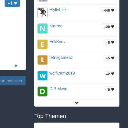
+1
HiylinLink
+448
Nimrod
+20
ErikKoev
+8
tetrisgameaz
+5
#1
wolfkram2019
+2
rt erstellen
D R Muse
+0
Top Themen