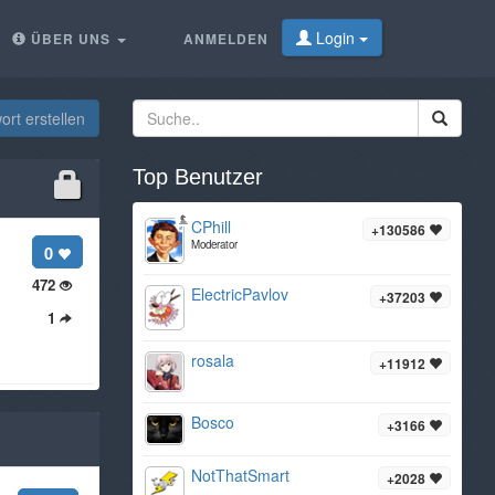
Login
ÜBER UNS
ANMELDEN
rt erstellen
Top Benutzer
CPhill
+130586
Moderator
0
472
ElectricPavlov
+37203
1
rosala
+11912
Bosco
+3166
NotThatSmart
+2028