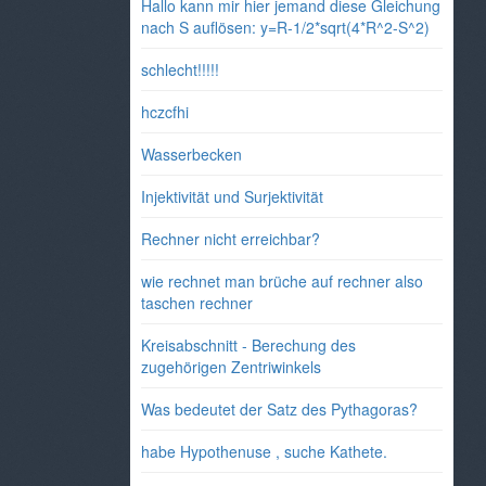
Hallo kann mir hier jemand diese Gleichung
nach S auflösen: y=R-1/2*sqrt(4*R^2-S^2)
schlecht!!!!!
hczcfhi
Wasserbecken
Injektivität und Surjektivität
Rechner nicht erreichbar?
wie rechnet man brüche auf rechner also
taschen rechner
Kreisabschnitt - Berechung des
zugehörigen Zentriwinkels
Was bedeutet der Satz des Pythagoras?
habe Hypothenuse , suche Kathete.