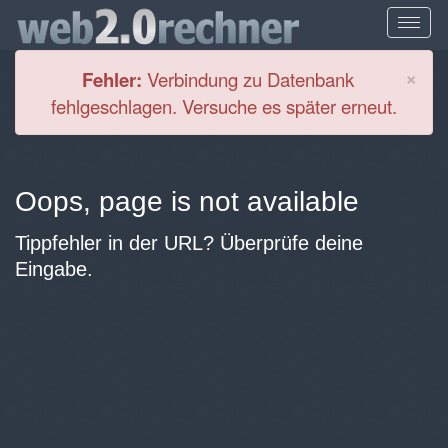
Cl
×
Fehler:
Verbindung zu Datenbank
fehlgeschlagen. Versuche es später erneut.
Oops, page is not available
Tippfehler in der URL? Überprüfe deine
Eingabe.