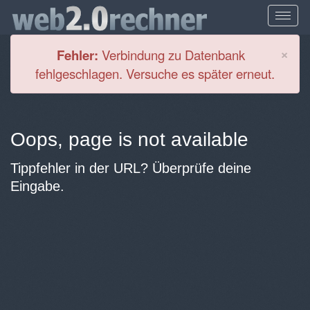
Cl
×
Fehler:
Verbindung zu Datenbank
fehlgeschlagen. Versuche es später erneut.
Oops, page is not available
Tippfehler in der URL? Überprüfe deine
Eingabe.